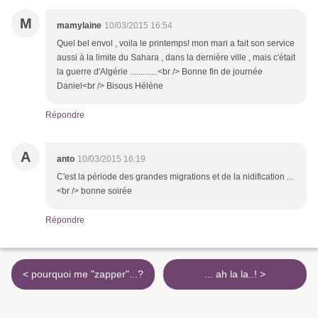
M
mamylaine
10/03/2015 16:54
Quel bel envol , voila le printemps! mon mari a fait son service
aussi à la limite du Sahara , dans la dernière ville , mais c'était
la guerre d'Algérie .............<br /> Bonne fin de journée
Daniel<br /> Bisous Hélène
Répondre
A
anto
10/03/2015 16:19
C'est la période des grandes migrations et de la nidification ...
<br /> bonne soirée
Répondre
< pourquoi me "zapper"...?
... ah la la..! >