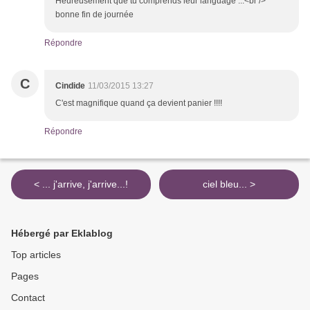
Heureusement que tu comprends leur language ...<br />
bonne fin de journée
Répondre
C
Cindide
11/03/2015 13:27
C'est magnifique quand ça devient panier !!!!
Répondre
< ... j'arrive, j'arrive...!
ciel bleu... >
Hébergé par Eklablog
Top articles
Pages
Contact