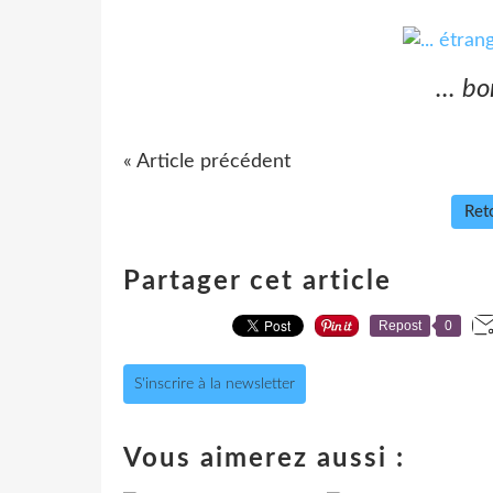
... b
« Article précédent
Reto
Partager cet article
Repost
0
S'inscrire à la newsletter
Vous aimerez aussi :