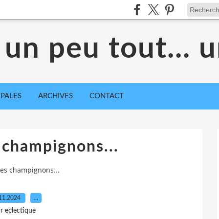
 un peu tout... 
IPALES
ARCHIVES
CONTACT
s champignons...
nges champignons...
11.2024
…
r eclectique