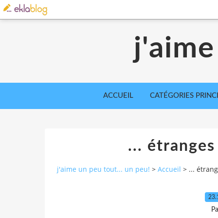
j'aime
ACCUEIL
CATÉGORIES PRINC
... étrange
j'aime un peu tout... un peu!
>
Accueil
>
... étra
23.
Pa