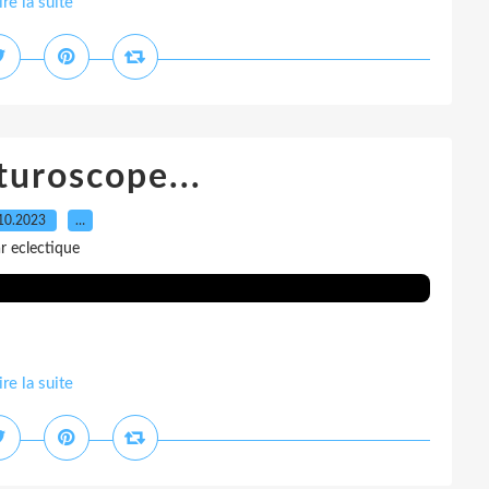
ire la suite
uturoscope...
10.2023
…
r eclectique
ire la suite