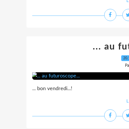
L
... au f
20.
Pa
... bon vendredi...!
L