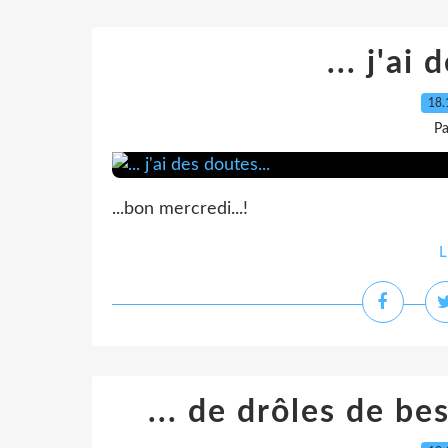
... j'ai
18.
Pa
...bon mercredi...!
L
... de drôles de bes