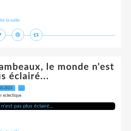
ire la suite
lambeaux, le monde n'est
s éclairé...
10.2023
…
r eclectique