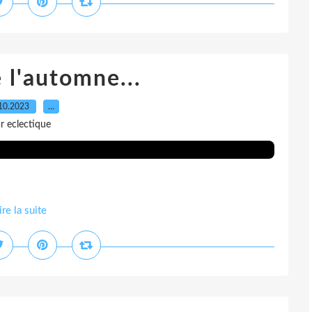
e l'automne...
10.2023
…
r eclectique
ire la suite