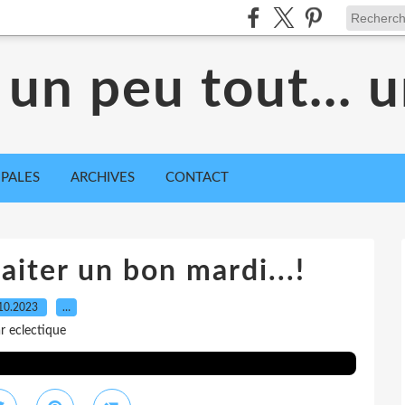
 un peu tout... 
IPALES
ARCHIVES
CONTACT
aiter un bon mardi...!
10.2023
…
r eclectique