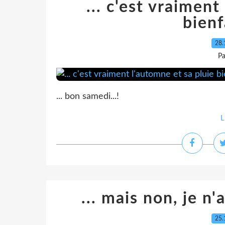
... c'est vraiment
bienf
28.
Pa
... bon samedi...!
L
... mais non, je n'
25.