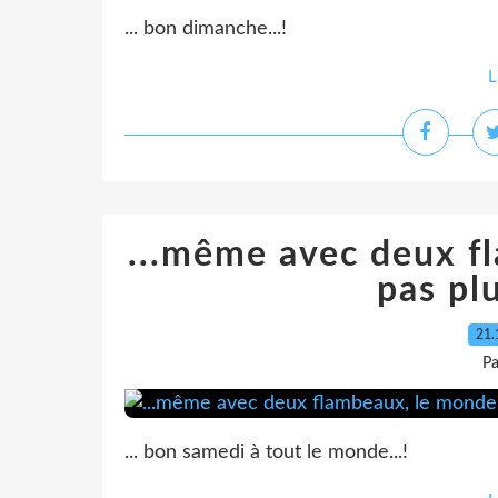
... bon dimanche...!
L
...même avec deux f
pas plu
21.
Pa
... bon samedi à tout le monde...!