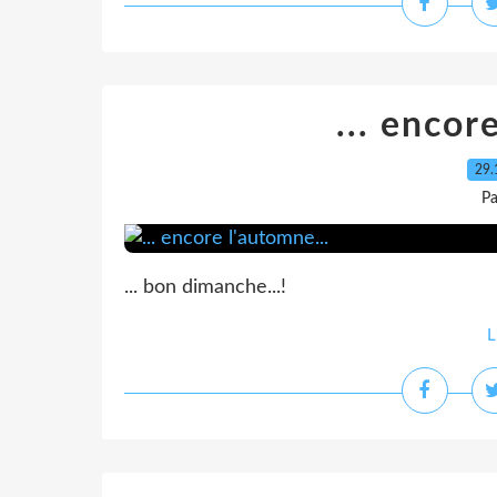
... encor
29.
Pa
... bon dimanche...!
L