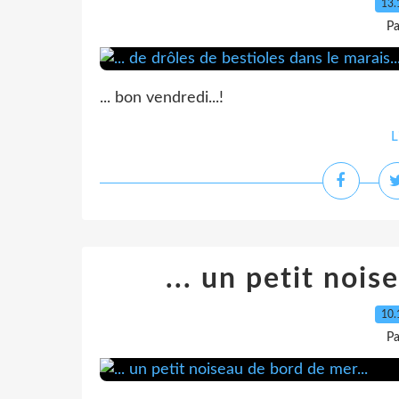
13.
Pa
... bon vendredi...!
L
... un petit nois
10.
Pa