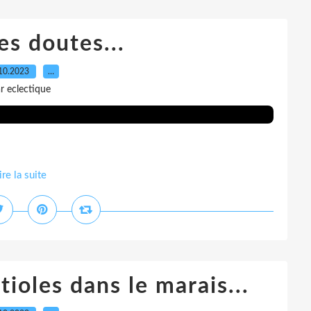
 des doutes...
10.2023
…
r eclectique
ire la suite
tioles dans le marais...