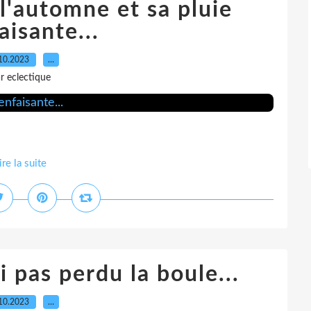
 l'automne et sa pluie
aisante...
10.2023
…
r eclectique
ire la suite
ai pas perdu la boule...
10.2023
…