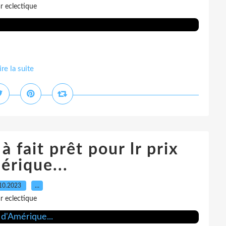
r eclectique
ire la suite
à fait prêt pour lr prix
érique...
10.2023
…
r eclectique