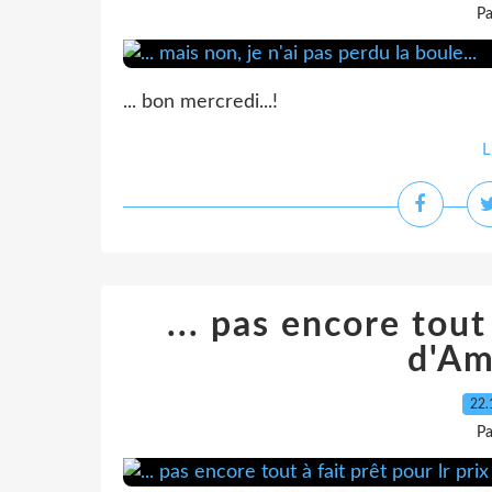
Pa
... bon mercredi...!
L
... pas encore tout 
d'Am
22.
Pa