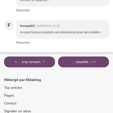
bonnes ,je suppose !
Répondre
F
fernand15
13/06/2018 15:38
on peut toujours prendre ses désirs(less) pour des réalités...
Répondre
< ... trop tentant...!
... citadelle...! >
Hébergé par Eklablog
Top articles
Pages
Contact
Signaler un abus