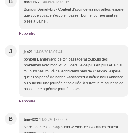
B
baroud27
14/06/2018 09:15
Bonjour Daniel<br /> Content d'avoir de tes nouvelles,j'espère
que votre voyage s'est bien passé . Bonne journée amitiés
bises à Baïne .
Répondre
J
jan21
14/06/2018 07:41
bonjour Danielmerci de ton passagej'ai toujours des
problèmes avec mon PC qui déraille de plus en plus et je n'ai
toujours pas trouvé de techniciens près de chez-moij'espère
que tu as passé de bonne vacances?La météo nous annonce
aujourd’hui une journée ensoleillée ,à suivreJe te souhaite de
passer une agréable journée bises
Répondre
B
bmw323
14/06/2018 00:58
Merci pour tes passages !<br /> Alors ces vacances étaient