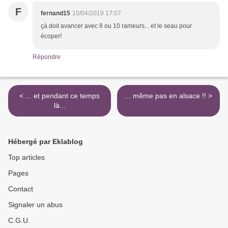
F
fernand15
10/04/2019 17:07
çà doit avancer avec 8 ou 10 rameurs... et le seau pour
écoper!
Répondre
< ... et pendant ce temps
... même pas en alsace !! >
là...
Hébergé par Eklablog
Top articles
Pages
Contact
Signaler un abus
C.G.U.