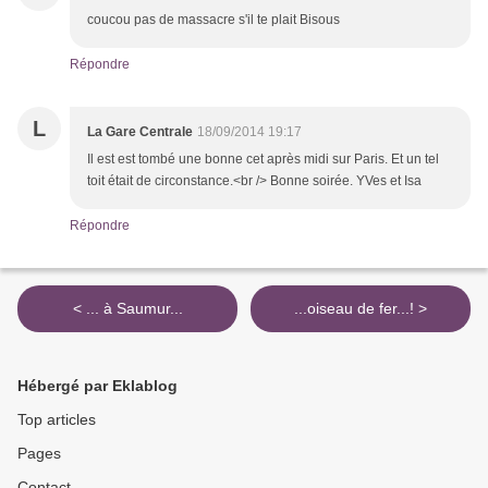
coucou pas de massacre s'il te plait Bisous
Répondre
L
La Gare Centrale
18/09/2014 19:17
Il est est tombé une bonne cet après midi sur Paris. Et un tel
toit était de circonstance.<br /> Bonne soirée. YVes et Isa
Répondre
< ... à Saumur...
...oiseau de fer...! >
Hébergé par Eklablog
Top articles
Pages
Contact