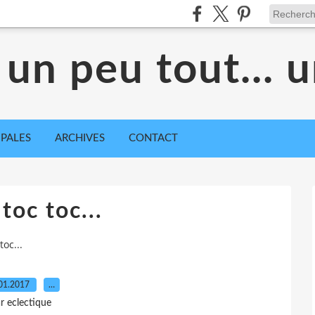
 un peu tout... 
IPALES
ARCHIVES
CONTACT
 toc toc...
toc...
01.2017
…
r eclectique