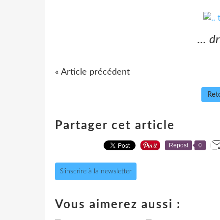
... d
« Article précédent
Reto
Partager cet article
Repost
0
S'inscrire à la newsletter
Vous aimerez aussi :