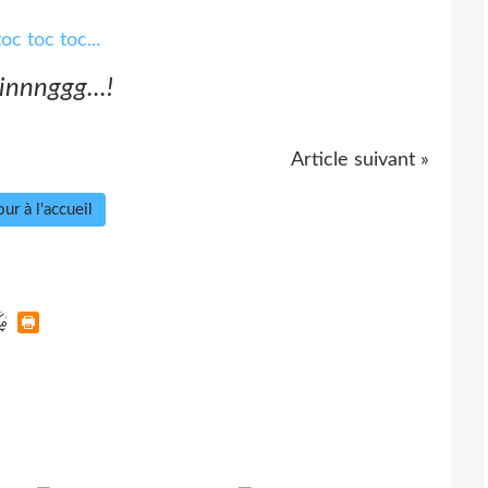
rinnnggg...!
Article suivant »
ur à l'accueil