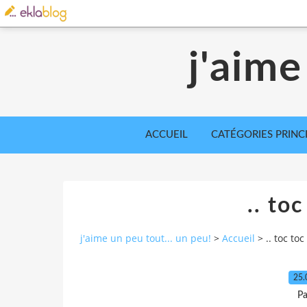
j'aime
ACCUEIL
CATÉGORIES PRINC
.. toc
j'aime un peu tout... un peu!
>
Accueil
>
.. toc toc 
25.
Pa