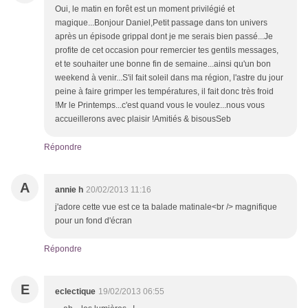
Oui, le matin en forêt est un moment privilégié et
magique...Bonjour Daniel,Petit passage dans ton univers
après un épisode grippal dont je me serais bien passé...Je
profite de cet occasion pour remercier tes gentils messages,
et te souhaiter une bonne fin de semaine...ainsi qu'un bon
weekend à venir...S'il fait soleil dans ma région, l'astre du jour
peine à faire grimper les températures, il fait donc très froid
!Mr le Printemps...c'est quand vous le voulez...nous vous
accueillerons avec plaisir !Amitiés & bisousSeb
Répondre
A
annie h
20/02/2013 11:16
j'adore cette vue est ce ta balade matinale<br /> magnifique
pour un fond d'écran
Répondre
E
eclectique
19/02/2013 06:55