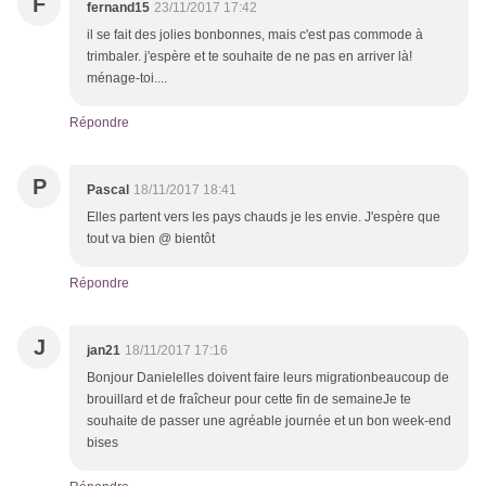
F
fernand15
23/11/2017 17:42
il se fait des jolies bonbonnes, mais c'est pas commode à
trimbaler. j'espère et te souhaite de ne pas en arriver là!
ménage-toi....
Répondre
P
Pascal
18/11/2017 18:41
Elles partent vers les pays chauds je les envie. J'espère que
tout va bien @ bientôt
Répondre
J
jan21
18/11/2017 17:16
Bonjour Danielelles doivent faire leurs migrationbeaucoup de
brouillard et de fraîcheur pour cette fin de semaineJe te
souhaite de passer une agréable journée et un bon week-end
bises