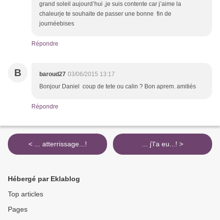
grand soleil aujourd’hui ,je suis contente car j’aime la
chaleurje te souhaite de passer une bonne fin de
journéebises
Répondre
B
baroud27
03/06/2015 13:17
Bonjour Daniel coup de tete ou calin ? Bon aprem. amitiés
Répondre
< ... atterrissage...!
... j'l'a eu...! >
Hébergé par Eklablog
Top articles
Pages