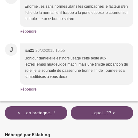
Enorme ,les sans normes ,dans les campagnes le facteur s'en
fiche de la normalité ,il frappe à la porte et pose le courrier sur
la table ....<br /> bonne soirée
Répondre
J
jan21
26/02/2015 15:55
Bonjour danielelle est hors usage cette boite aux
lettresTemps nuageux ce matin mais une timide apparition du
soleilje te souhaite de passer une bonne fin de journée et à
samedibises à vous deux
Répondre
< ... en bretagne...!
... quoi...?? >
Hébergé par Eklablog