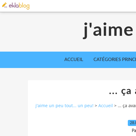
j'aime
ACCUEIL
CATÉGORIES PRINC
... ça
j'aime un peu tout... un peu!
>
Accueil
>
... ça ava
28.
Pa