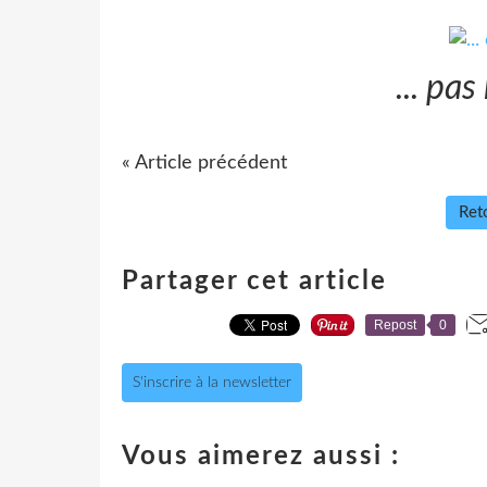
... pas
« Article précédent
Reto
Partager cet article
Repost
0
S'inscrire à la newsletter
Vous aimerez aussi :