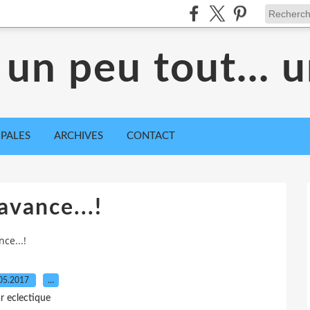
 un peu tout... 
IPALES
ARCHIVES
CONTACT
 avance...!
nce...!
05.2017
…
r eclectique