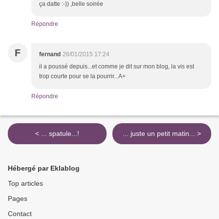
ça datte :-)) ,belle soirée
Répondre
F
fernand
26/01/2015 17:24
il a poussé depuis...et comme je dit sur mon blog, la vis est
trop courte pour se la pourrir...A+
Répondre
< ... spatule...!
... juste un petit matin... >
Hébergé par Eklablog
Top articles
Pages
Contact