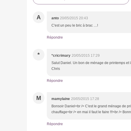
A
anto
20/05/2015 20:43
C'est un peu le bric à brac ....!
Répondre
*
*cricrimary
20/05/2015 17:29
Salut Daniel. Un bon de ménage de printemps et l
Chris
Répondre
M
mamylaine
20/05/2015 17:28
Bonsoir Daniel<br /> C'est le grand ménage de print
chauffage<br /> en mai il faut le faire !!!<br /> B
Répondre