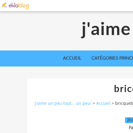
j'aime
ACCUEIL
CATÉGORIES PRINC
bri
j'aime un peu tout... un peu!
>
Accueil
>
bricqueb
20.
Pa