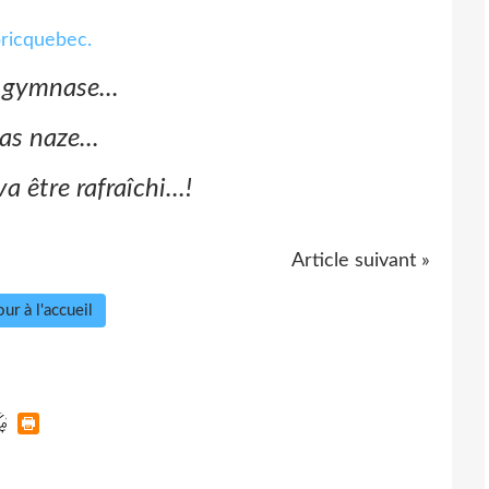
e gymnase...
pas naze...
va être rafraîchi...!
Article suivant »
ur à l'accueil