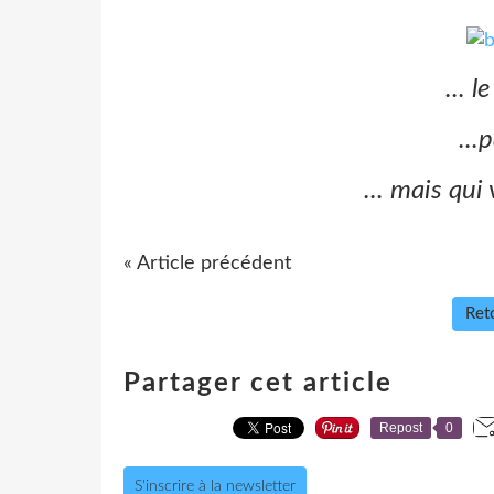
... l
...
... mais qui 
« Article précédent
Reto
Partager cet article
Repost
0
S'inscrire à la newsletter