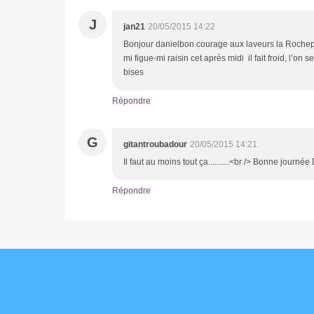
J
jan21
20/05/2015 14:22
Bonjour danielbon courage aux laveurs la Rochepot
mi figue-mi raisin cet après midi il fait froid, l’o
bises
Répondre
G
gitantroubadour
20/05/2015 14:21
Il faut au moins tout ça..........<br /> Bonne journée D
Répondre