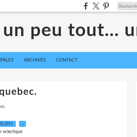
 un peu tout... 
IPALES
ARCHIVES
CONTACT
cquebec.
ec.
05.2015
…
r eclectique