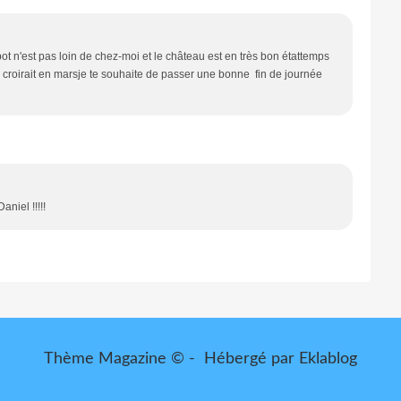
 n'est pas loin de chez-moi et le château est en très bon étattemps
n se croirait en marsje te souhaite de passer une bonne fin de journée
aniel !!!!!
Thème Magazine © - Hébergé par
Eklablog