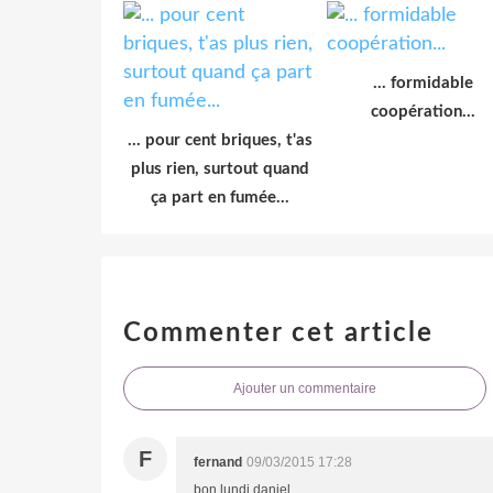
... formidable
coopération...
... pour cent briques, t'as
plus rien, surtout quand
ça part en fumée...
Commenter cet article
Ajouter un commentaire
F
fernand
09/03/2015 17:28
bon lundi daniel.....