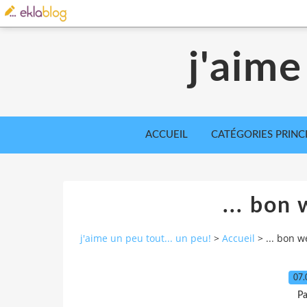
j'aime
ACCUEIL
CATÉGORIES PRINC
... bon 
j'aime un peu tout... un peu!
>
Accueil
>
... bon w
07.
Pa