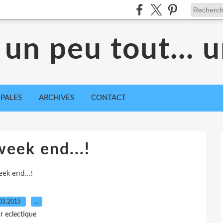
 un peu tout... 
IPALES
ARCHIVES
CONTACT
week end...!
eek end...!
03.2015
…
r eclectique