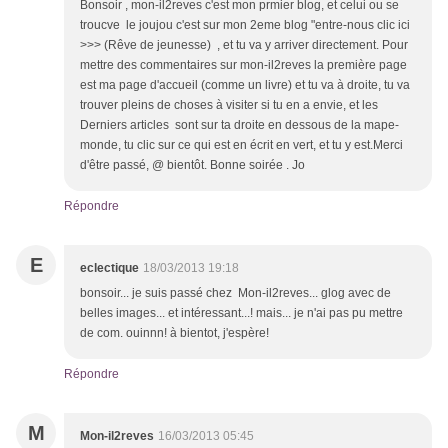
Bonsoir , mon-il2reves c'est mon prmier blog, et celui ou se
troucve le joujou c'est sur mon 2eme blog "entre-nous clic ici
>>> (Rêve de jeunesse) , et tu va y arriver directement. Pour
mettre des commentaires sur mon-il2reves la première page
est ma page d'accueil (comme un livre) et tu va à droite, tu va
trouver pleins de choses à visiter si tu en a envie, et les
Derniers articles sont sur ta droite en dessous de la mape-
monde, tu clic sur ce qui est en écrit en vert, et tu y est.Merci
d'être passé, @ bientôt. Bonne soirée . Jo
Répondre
E
eclectique
18/03/2013 19:18
bonsoir... je suis passé chez Mon-il2reves... glog avec de
belles images... et intéressant...! mais... je n'ai pas pu mettre
de com. ouinnn! à bientot, j'espère!
Répondre
M
Mon-il2reves
16/03/2013 05:45