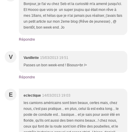
Bonjour, je t'ai vu chez Seb et la curiosité m'a amené jusqu'ici.
Et Hoooo que vois-je un super joujou qui était mon rêve à
mes 18ans, et hélas que je n'ai jamais pus réaliser, j'avais fais
un petit article sur mon 2eme blog (Rêve de jeunesse) , @
bientôt, bon week end. Jo
Répondre
V
Vanillette
15/03/2013 19:51
Passes un bon week-end ! Bisous<br />
Répondre
E
eclectique
14/03/2013 19:03
les camions américains sont bien beaux, certes mais, chez
nous, c'est pas pratique... en plus, celui là est extra long... le
poste de conduite est... basique... et je sais pour avoir été en
floride, qu'ils ont aussi des bien moins beaux...! chez nous,
ceux qui font de la route sont loin d'être des poubelles, et le