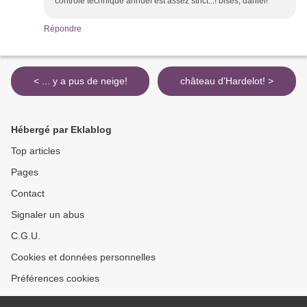
contrôle technique annuel est assez strict...! bises, daniel!
Répondre
< ... y a pus de neige!
château d'Hardelot! >
Hébergé par Eklablog
Top articles
Pages
Contact
Signaler un abus
C.G.U.
Cookies et données personnelles
Préférences cookies