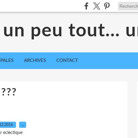
 un peu tout... 
IPALES
ARCHIVES
CONTACT
???
12.2016
…
r eclectique