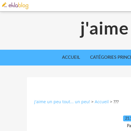
j'aime
ACCUEIL
CATÉGORIES PRINC
j'aime un peu tout... un peu!
>
Accueil
>
???
21.
Pa