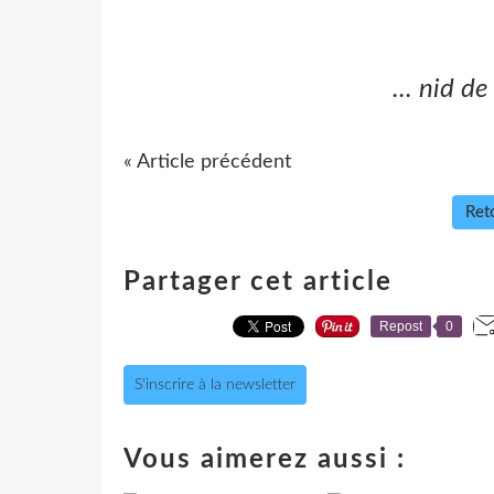
... nid d
« Article précédent
Reto
Partager cet article
Repost
0
S'inscrire à la newsletter
Vous aimerez aussi :