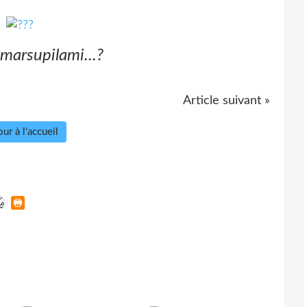
e marsupilami...?
Article suivant »
ur à l'accueil