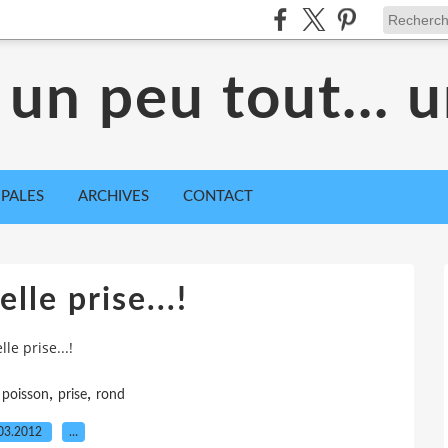
 un peu tout... 
IPALES
ARCHIVES
CONTACT
elle prise...!
lle prise...!
,
,
,
poisson
prise
rond
03.2012
…