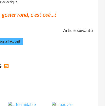
r eclectique
gosier rond, c'est osé...!
Article suivant »
ur à l'accueil