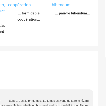
... formidable
... pauvre bibendum...
coopération...
t'as
and
nsoir Et hop, c'est le printemps...Le temps est venu de faire le lézard
s paysages !Je te souhaite un bon weekend...et du soleil à gogoBisous