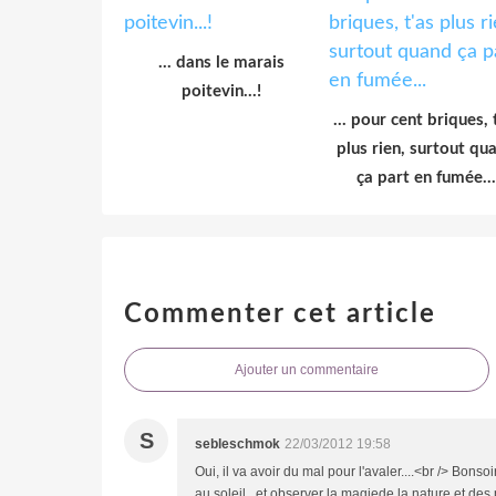
... dans le marais
poitevin...!
... pour cent briques, 
plus rien, surtout qu
ça part en fumée...
Commenter cet article
Ajouter un commentaire
S
sebleschmok
22/03/2012 19:58
Oui, il va avoir du mal pour l'avaler....<br /> Bo
au soleil...et observer la magiede la nature et de