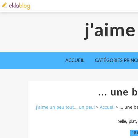
j'aime
ACCUEIL
CATÉGORIES PRINC
... une b
j'aime un peu tout... un peu!
>
Accueil
>
... une be
,
belle
plat
18.