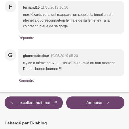
F
fernand15
11/05/2019 16:16
mes lézards verts ont réapparu, un couple; la femelle est
pleine! à quoi reconnait-on le mâle de sa femelle? à la
coloration bleue de sa gorge.
Répondre
G
gitantroubadour
10/05/2019 05:23
Il y en a même deux.........<br /> Toujours là au bon moment
Daniel, bonne journée !!!
Répondre
< ... excellent huit mai...!!!
... Amboise... >
Hébergé par Eklablog