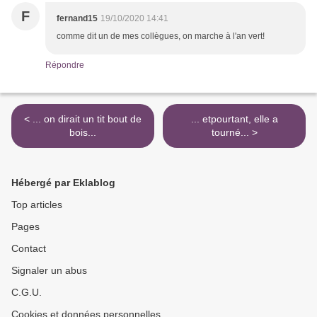
F
fernand15
19/10/2020 14:41
comme dit un de mes collègues, on marche à l'an vert!
Répondre
< ... on dirait un tit bout de
... etpourtant, elle a
bois...
tourné... >
Hébergé par Eklablog
Top articles
Pages
Contact
Signaler un abus
C.G.U.
Cookies et données personnelles