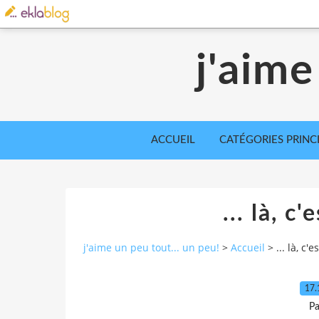
j'aime
ACCUEIL
CATÉGORIES PRINC
... là, c
j'aime un peu tout... un peu!
>
Accueil
>
... là, c'
17.
Pa