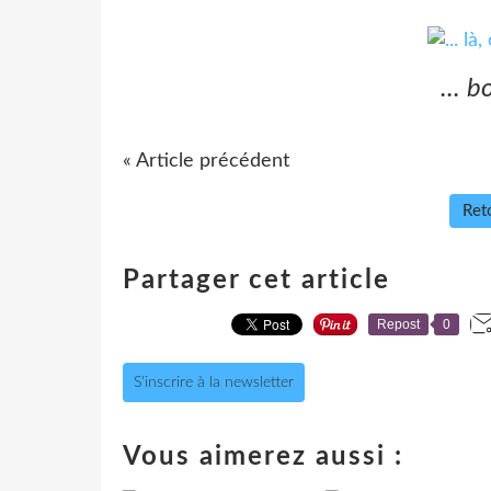
... b
« Article précédent
Reto
Partager cet article
Repost
0
S'inscrire à la newsletter
Vous aimerez aussi :