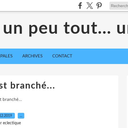
 un peu tout... 
IPALES
ARCHIVES
CONTACT
'est branché...
est branché...
12.2019
…
r eclectique