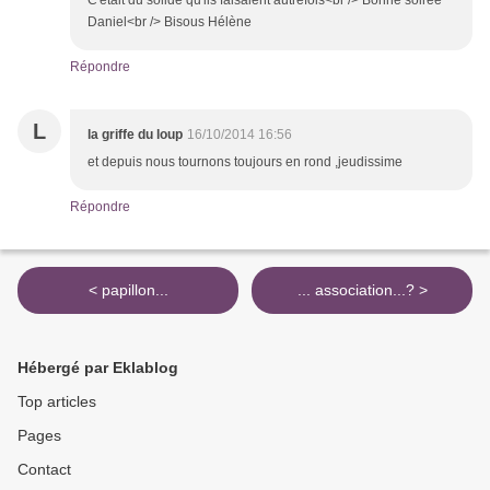
C'était du solide qu'ils faisaient autrefois<br /> Bonne soirée
Daniel<br /> Bisous Hélène
Répondre
L
la griffe du loup
16/10/2014 16:56
et depuis nous tournons toujours en rond ,jeudissime
Répondre
< papillon...
... association...? >
Hébergé par Eklablog
Top articles
Pages
Contact