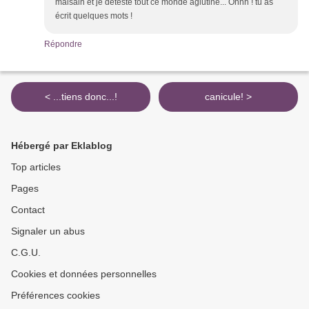
malsain et je déteste tout ce monde aglutiné... Ohhh ! tu as
écrit quelques mots !
Répondre
< ...tiens donc...!
canicule! >
Hébergé par Eklablog
Top articles
Pages
Contact
Signaler un abus
C.G.U.
Cookies et données personnelles
Préférences cookies