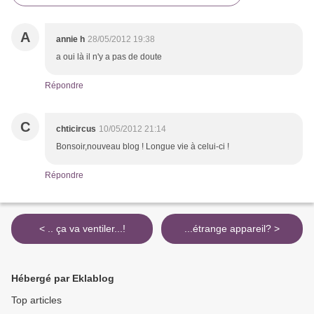
A
annie h
28/05/2012 19:38
a oui là il n'y a pas de doute
Répondre
C
chticircus
10/05/2012 21:14
Bonsoir,nouveau blog ! Longue vie à celui-ci !
Répondre
< .. ça va ventiler...!
...étrange appareil? >
Hébergé par Eklablog
Top articles