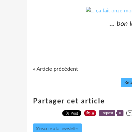
... bon 
« Article précédent
Reto
Partager cet article
Repost
0
S'inscrire à la newsletter