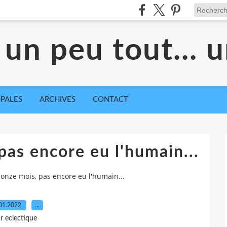
 un peu tout... 
IPALES
ARCHIVES
CONTACT
 pas encore eu l'humain...
it onze mois, pas encore eu l'humain...
01.2022
…
r eclectique