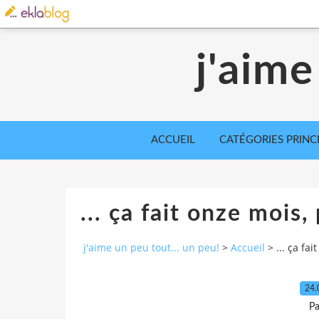
j'aime
ACCUEIL
CATÉGORIES PRINC
... ça fait onze mois,
j'aime un peu tout... un peu!
>
Accueil
>
... ça fa
24.
Pa