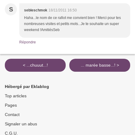
S
sebleschmok
18/11/2011 16:50
Haha...le nom de ce rafiot me convient bien ! Merci pour tes
nombreuses visites et petits mots...Je te souhaite un super
weekend !AmitiésSeb
Répondre
< ...chuuut...!
... marée basse...! >
Hébergé par Eklablog
Top articles
Pages
Contact
Signaler un abus
C.G.U.