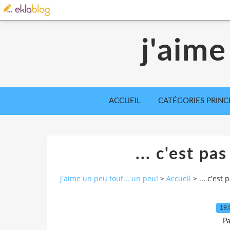
j'aime
ACCUEIL
CATÉGORIES PRINC
... c'est pas
j'aime un peu tout... un peu!
>
Accueil
>
... c'est 
19.
Pa