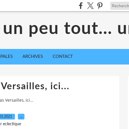
 un peu tout... 
IPALES
ARCHIVES
CONTACT
 Versailles, ici...
pas Versailles, ici...
01.2021
…
r eclectique