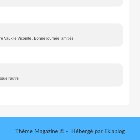
tre Vaux le Vicomte . Bonne journée amitiés
sque l'autre
Thème Magazine © - Hébergé par
Eklablog