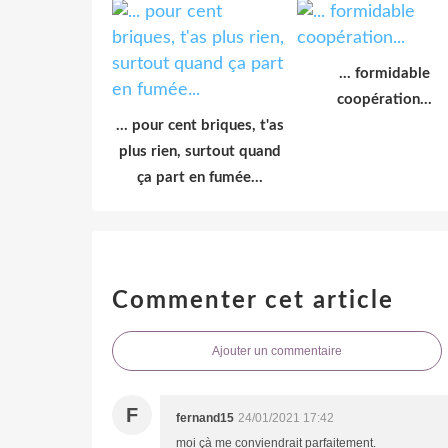
... formidable
coopération...
... pour cent briques, t'as
plus rien, surtout quand
ça part en fumée...
Commenter cet article
Ajouter un commentaire
F
fernand15
24/01/2021 17:42
moi çà me conviendrait parfaitement.