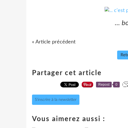
... b
« Article précédent
Reto
Partager cet article
Repost
0
S'inscrire à la newsletter
Vous aimerez aussi :