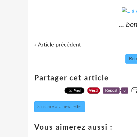
... bo
« Article précédent
Reto
Partager cet article
Repost
0
S'inscrire à la newsletter
Vous aimerez aussi :