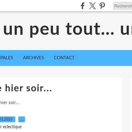
 un peu tout... 
IPALES
ARCHIVES
CONTACT
e hier soir...
hier soir...
01.2023
…
r eclectique